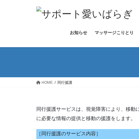
コ
ナ
ン
ビ
テ
ゲ
ン
ー
お知らせ
マッサージこりとり
ツ
シ
へ
ョ
ス
ン
キ
に
ッ
移
プ
動
HOME
同行援護
同行援護サービスは、視覚障害により、移動
に必要な情報の提供と移動の援護をします。
［同行援護のサービス内容］